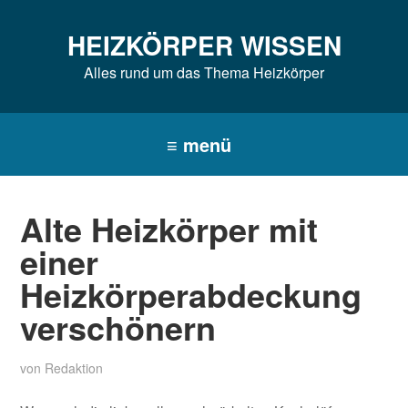
Zur
Zum
Zur
Hauptnavigation
Inhalt
Seitenspalte
HEIZKÖRPER WISSEN
springen
springen
springen
Alles rund um das Thema Heizkörper
Alte Heizkörper mit
einer
Heizkörperabdeckung
verschönern
von
Redaktion