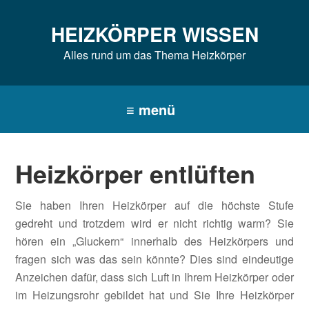
Zur
Zum
Zur
Hauptnavigation
Inhalt
Seitenspalte
HEIZKÖRPER WISSEN
springen
springen
springen
Alles rund um das Thema Heizkörper
Heizkörper entlüften
Sie haben Ihren Heizkörper auf die höchste Stufe
gedreht und trotzdem wird er nicht richtig warm? Sie
hören ein „Gluckern“ innerhalb des Heizkörpers und
fragen sich was das sein könnte? Dies sind eindeutige
Anzeichen dafür, dass sich Luft in Ihrem Heizkörper oder
im Heizungsrohr gebildet hat und Sie Ihre Heizkörper